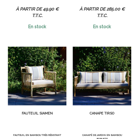
49
.90
€
285
.00
€
T.T.C.
T.T.C.
En stock
En stock
FAUTEUIL SIAMEN
CANAPÉ TIRSO
FAUTEUIL EN BAMBOU TRÈS RÉSISTANT
CANAPÉ DE JARDIN EN BAMBOU
ROBUSTE