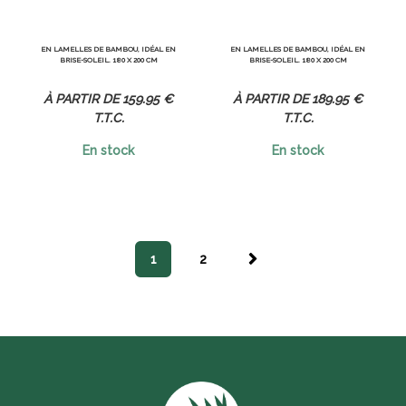
EN LAMELLES DE BAMBOU, IDÉAL EN
EN LAMELLES DE BAMBOU, IDÉAL EN
BRISE-SOLEIL. 180 X 200 CM
BRISE-SOLEIL. 180 X 200 CM
159
.95
€
189
.95
€
T.T.C.
T.T.C.
En stock
En stock
1
2
SUIVA
NT