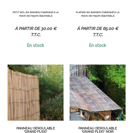
PETIT BOL EN BAMBOU FABRIQUÉ À LA
PLATEAU EN BAMBOU FABRIQUÉ À LA
MAIN DE FAÇON ÉQUITABLE
MAIN DE FAÇON ÉQUITABLE
30
.00
€
65
.00
€
T.T.C.
T.T.C.
En stock
En stock
PANNEAU DÉROULABLE
PANNEAU DÉROULABLE
'GRAND PLEIO'
'GRAND PLEIO' NOIR