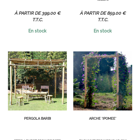
399
.00
€
859
.00
€
T.T.C.
T.T.C.
En stock
En stock
PERGOLA BARBI
ARCHE 'IPOMÉE'