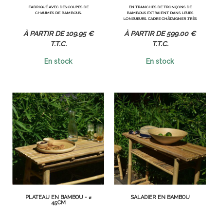
FABRIQUÉ AVEC DES COUPES DE
EN TRANCHES DE TRONÇONS DE
CHAUMES DE BAMBOUS.
BAMBOUS EXTRAIENT DANS LEURS
LONGUEURS. CADRE CHÂTAIGNER .TRÈS
DÉCORATIF ET GRAPHIQUE.
MAGNIFIQUE ENSEMBLE GRAPHIQUE
109
.95
€
599
.00
€
T.T.C.
T.T.C.
En stock
En stock
PLATEAU EN BAMBOU - ⌀
SALADIER EN BAMBOU
45CM