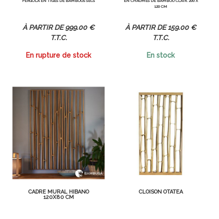
PERGOLA EN TIGES DE BAMBOUS SECS
EN CHAUMES DE BAMBOU CLAIR. 200 X
120 CM
999
.00
€
159
.00
€
T.T.C.
T.T.C.
En rupture de stock
En stock
CADRE MURAL HIBANO
CLOISON OTATEA
120X80 CM