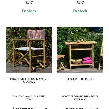
T.T.C.
T.T.C.
En stock
En stock
CHAISE METTEUR EN SCÈNE
DESSERTE BLASTUS
STACHYS
CHAISE SCÉNARIO EN BAMBOU ET
DESSERTE DE CUISINE INTÉRIEURE ET
COTON
EXTÉRIEURE