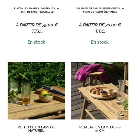
PLATEAU EN BAMBOU FABRIQUÉ À LA
SALADIER EN BAMBOU FABRIQUÉE À LA
MAIN DE FAÇON ÉQUITABLE
MAIN DE FAÇON ÉQUITABLE
75
.00
€
70
.00
€
T.T.C.
T.T.C.
En stock
En stock
PETIT BOL EN BAMBOU
PLATEAU EN BAMBOU - ⌀
NATUREL
35CM