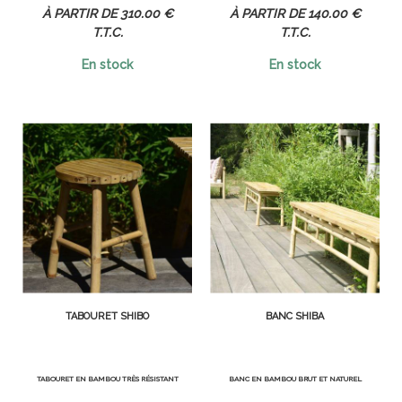
310
.00
€
140
.00
€
T.T.C.
T.T.C.
En stock
En stock
TABOURET SHIBO
BANC SHIBA
TABOURET EN BAMBOU TRÈS RÉSISTANT
BANC EN BAMBOU BRUT ET NATUREL