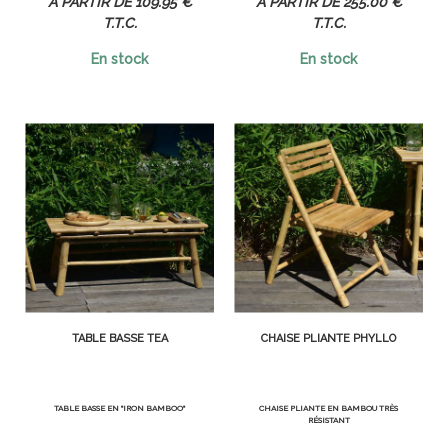
109
.95
€
255
.00
€
T.T.C.
T.T.C.
En stock
En stock
TABLE BASSE TEA
CHAISE PLIANTE PHYLLO
TABLE BASSE EN "IRON BAMBOO"
CHAISE PLIANTE EN BAMBOU TRÈS
RÉSISTANT