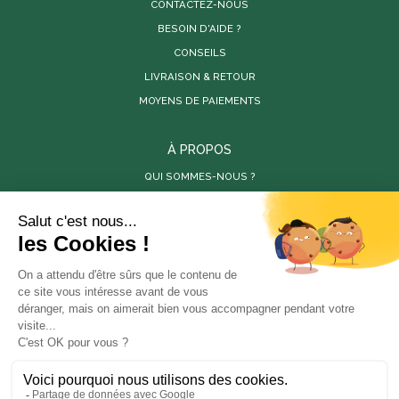
CONTACTEZ-NOUS
BESOIN D'AIDE ?
CONSEILS
LIVRAISON & RETOUR
MOYENS DE PAIEMENTS
À PROPOS
QUI SOMMES-NOUS ?
PARUTIONS DE PRESSE
RÉALISATIONS
VIDÉOS
SITES PARTENAIRES
LES PÉPINIÈRES DE LA BAMBOUSERAIE
LA BAMBOUSERAIE
STORE-FACTORY
En poursuivant votre navigation sur ce site, vous
ANOVA BOIS