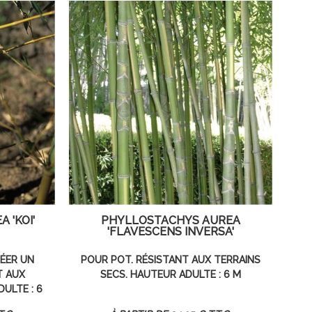
 'KOI'
PHYLLOSTACHYS AUREA
'FLAVESCENS INVERSA'
ÉER UN
POUR POT. RÉSISTANT AUX TERRAINS
T AUX
SECS. HAUTEUR ADULTE : 6 M
ULTE : 6