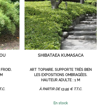
GOU
SHIBATAEA KUMASACA
 FROID.
ART TOPIAIRE. SUPPORTE TRÈS BIEN
 M
LES EXPOSITIONS OMBRAGÉES.
HAUTEUR ADULTE : 1 M
T.C.
13
.95
€
T.T.C.
En stock