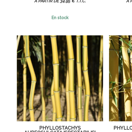
34
.95
€
T.T.C.
En stock
PHYLLOSTACHYS
PHYLLO