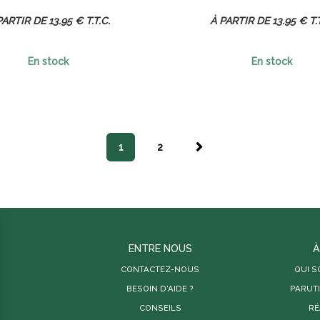
13
.95
€
T.T.C.
13
.95
€
T.
En stock
En stock
1
2
SUIVANT
ENTRE NOUS
À
CONTACTEZ-NOUS
QUI 
BESOIN D'AIDE ?
PARUT
CONSEILS
RÉ