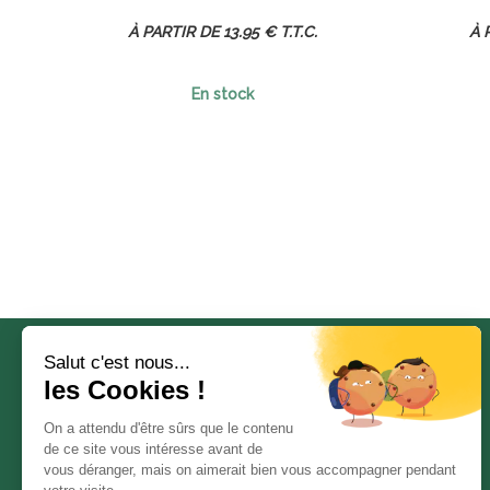
13
.95
€
T.T.C.
En stock