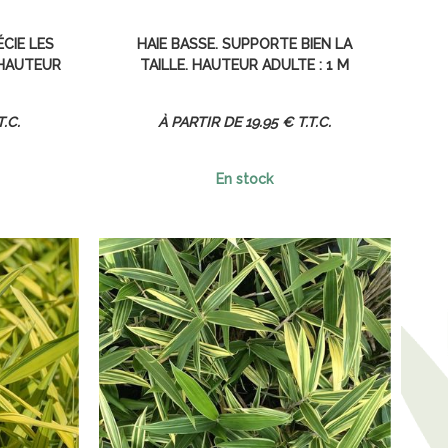
ÉCIE LES
HAIE BASSE. SUPPORTE BIEN LA
 HAUTEUR
TAILLE. HAUTEUR ADULTE : 1 M
T.C.
19
.95
€
T.T.C.
En stock