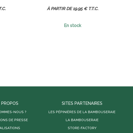
T.C.
19
.95
€
T.T.C.
En stock
 PROPOS
SITES PARTENAIRES
SOMMES-NOUS ?
LES PÉPINIÈRES DE LA BAMBOUSERAIE
IONS DE PRESSE
LA BAMBOUSERAIE
ALISATIONS
STORE-FACTORY