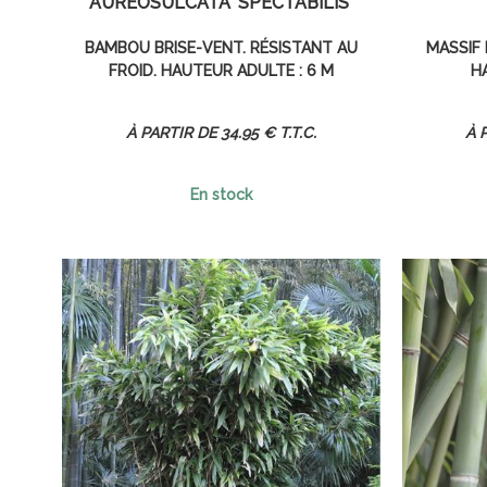
AUREOSULCATA 'SPECTABILIS'
BAMBOU BRISE-VENT. RÉSISTANT AU
MASSIF 
FROID. HAUTEUR ADULTE : 6 M
H
34
.95
€
T.T.C.
En stock