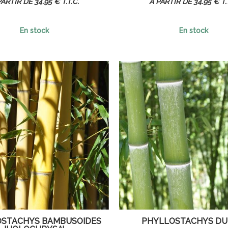
34
.95
€
T.T.C.
34
.95
€
T.
En stock
En stock
STACHYS BAMBUSOIDES
PHYLLOSTACHYS DU