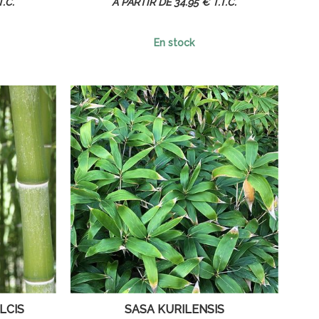
T.C.
34
.95
€
T.T.C.
En stock
LCIS
SASA KURILENSIS