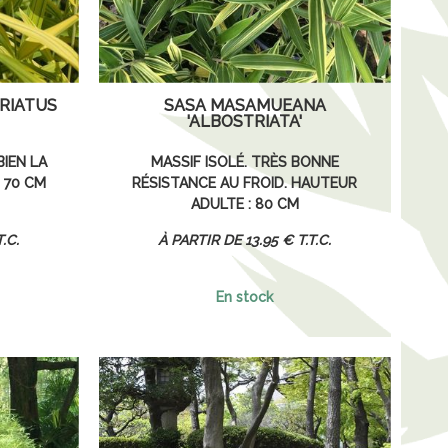
TRIATUS
SASA MASAMUEANA
'ALBOSTRIATA'
IEN LA
MASSIF ISOLÉ. TRÈS BONNE
: 70 CM
RÉSISTANCE AU FROID. HAUTEUR
ADULTE : 80 CM
T.C.
13
.95
€
T.T.C.
En stock