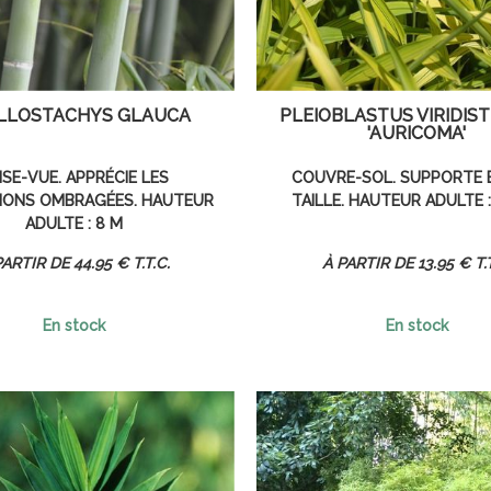
LLOSTACHYS GLAUCA
PLEIOBLASTUS VIRIDIS
'AURICOMA'
ISE-VUE. APPRÉCIE LES
COUVRE-SOL. SUPPORTE B
IONS OMBRAGÉES. HAUTEUR
TAILLE. HAUTEUR ADULTE 
ADULTE : 8 M
44
.95
€
T.T.C.
13
.95
€
T.
En stock
En stock