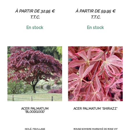
32
.95
€
59
.95
€
T.T.C.
T.T.C.
En stock
En stock
ACER PALMATUM
ACER PALMATUM 'SHIRAZZ'
'BLOODGOOD'
ISOLÉ. FEUILLAGE
ROUGE SOMBRE MARGINÉ DE ROSE VIF