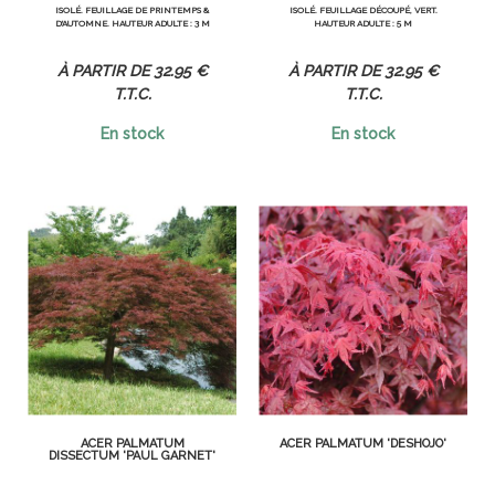
ISOLÉ. FEUILLAGE DE PRINTEMPS &
ISOLÉ. FEUILLAGE DÉCOUPÉ, VERT.
D'AUTOMNE. HAUTEUR ADULTE : 3 M
HAUTEUR ADULTE : 5 M
32
.95
€
32
.95
€
T.T.C.
T.T.C.
En stock
En stock
ACER PALMATUM
ACER PALMATUM 'DESHOJO'
DISSECTUM 'PAUL GARNET'