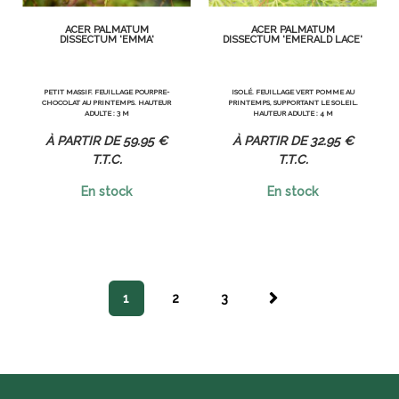
ACER PALMATUM
ACER PALMATUM
DISSECTUM 'EMMA'
DISSECTUM 'EMERALD LACE'
PETIT MASSIF. FEUILLAGE POURPRE-
ISOLÉ. FEUILLAGE VERT POMME AU
CHOCOLAT AU PRINTEMPS. HAUTEUR
PRINTEMPS, SUPPORTANT LE SOLEIL.
ADULTE : 3 M
HAUTEUR ADULTE : 4 M
59
.95
€
32
.95
€
T.T.C.
T.T.C.
En stock
En stock
1
2
3
SUIVA
NT