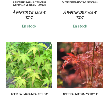
EXCEPTIONNELLEMENT POURPRE
AU PRINTEMPS. HAUTEUR ADULTE : 3M
SUPPORTANT LE SOLEIL. HAUTEUR
ADULTE : 6 M
32
.95
€
59
.95
€
T.T.C.
T.T.C.
En stock
En stock
ACER PALMATUM 'AUREUM'
ACER PALMATUM 'SEIRYU'