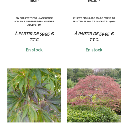
HIME'
DWARF'
EN POT. PETIT FEUILLAGE ROUGE
EN POT. FEUILLAGE ROUGE PRUNE AU
COMPACT AU PRINTEMPS. HAUTEUR
PRINTEMPS. HAUTEUR ADULTE : 1,50 M
ADULTE : 2M
59
.95
€
59
.95
€
T.T.C.
T.T.C.
En stock
En stock