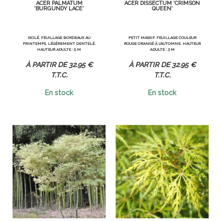
ACER PALMATUM
ACER DISSECTUM 'CRIMSON
'BURGUNDY LACE'
QUEEN'
ISOLÉ. FEUILLAGE BORDEAUX AU
PETIT MASSIF. FEUILLAGE COULEUR
PRINTEMPS, LÉGÈREMENT DENTELÉ.
ROUGE ORANGÉ À L'AUTOMNE. HAUTEUR
HAUTEUR ADULTE : 5 M
ADULTE : 3 M
32
.95
€
32
.95
€
T.T.C.
T.T.C.
En stock
En stock