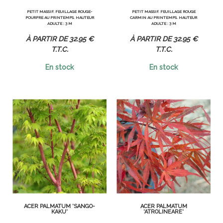
PETIT MASSIF. FEUILLAGE ROUGE-
PETIT MASSIF. FEUILLAGE ROUGE
POURPRE AU PRINTEMPS. HAUTEUR
CARMIN AU PRINTEMPS. HAUTEUR
ADULTE : 3 M
ADULTE : 3 M
32
.95
€
32
.95
€
T.T.C.
T.T.C.
En stock
En stock
ACER PALMATUM 'SANGO-
ACER PALMATUM
KAKU'
'ATROLINEARE'