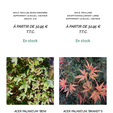
ISOLÉ. FEUILLES JAUNE-ORANGÉES,
ISOLÉ. FEUILLAGE
SUPPORTANT LE SOLEIL. HAUTEUR
EXCEPTIONNELLEMENT LARGE
ADULTE : 5 M
SUPPORTANT LE SOLEIL. HAUTEUR
ADULTE : 3 M
32
.95
€
32
.95
€
T.T.C.
T.T.C.
En stock
En stock
ACER PALMATUM 'BENI
ACER PALMATUM 'BRANDT'S