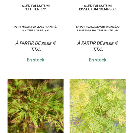
ACER PALMATUM
ACER PALMATUM
'BUTTERFLY'
DISSECTUM 'DEMI-SEC'
PETIT MASSIF. FEUILLAGE PANACHÉ.
EN POT. FEUILLAGE VERT-ORANGÉ AU
HAUTEUR ADULTE : 3 M
PRINTEMPS. HAUTEUR ADULTE : 3 M
32
.95
€
59
.95
€
T.T.C.
T.T.C.
En stock
En stock