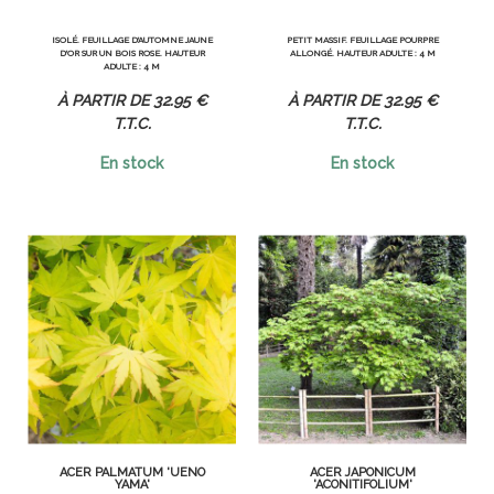
ISOLÉ. FEUILLAGE D'AUTOMNE JAUNE
PETIT MASSIF. FEUILLAGE POURPRE
D'OR SUR UN BOIS ROSE. HAUTEUR
ALLONGÉ. HAUTEUR ADULTE : 4 M
ADULTE : 4 M
32
.95
€
32
.95
€
T.T.C.
T.T.C.
En stock
En stock
ACER PALMATUM 'UENO
ACER JAPONICUM
YAMA'
'ACONITIFOLIUM'