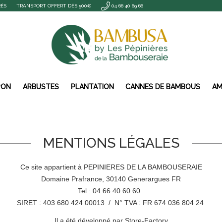
RÉS
TRANSPORT OFFERT DÈS 500€
04 66 40 69 66
PON
ARBUSTES
PLANTATION
CANNES DE BAMBOUS
AM
MENTIONS LÉGALES
Ce site appartient à PEPINIERES DE LA BAMBOUSERAIE
Domaine Prafrance, 30140 Generargues FR
Tel : 04 66 40 60 60
SIRET : 403 680 424 00013 / N° TVA : FR 674 036 804 24
Il a été développé par Store-Factory