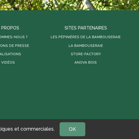
 PROPOS
SITES PARTENAIRES
SOMMES-NOUS ?
LES PÉPINIÈRES DE LA BAMBOUSERAIE
IONS DE PRESSE
LA BAMBOUSERAIE
ALISATIONS
STORE-FACTORY
VIDÉOS
ANOVA BOIS
MENTIONS LÉGALES
CONFIDENTIALITÉ
DISCLAIMER
istiques et commerciales.
OK