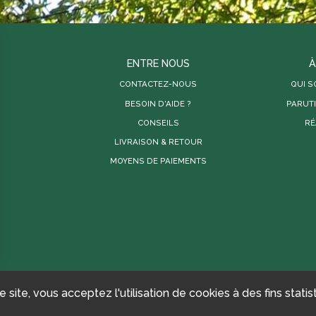
ENTRE NOUS
À
CONTACTEZ-NOUS
QUI 
BESOIN D'AIDE ?
PARUT
CONSEILS
RÉ
LIVRAISON & RETOUR
MOYENS DE PAIEMENTS
PROPRIÉTÉ INTELLECTUELLE
CONDITIONS GÉNÉRALES DE VENTE
e site, vous acceptez l'utilisation de cookies à des fins stat