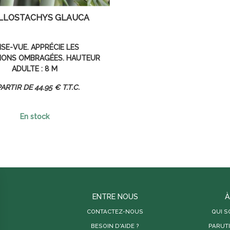
LLOSTACHYS GLAUCA
ISE-VUE. APPRÉCIE LES
IONS OMBRAGÉES. HAUTEUR
ADULTE : 8 M
44
.95
€
T.T.C.
En stock
ENTRE NOUS
À
CONTACTEZ-NOUS
QUI 
BESOIN D'AIDE ?
PARUT