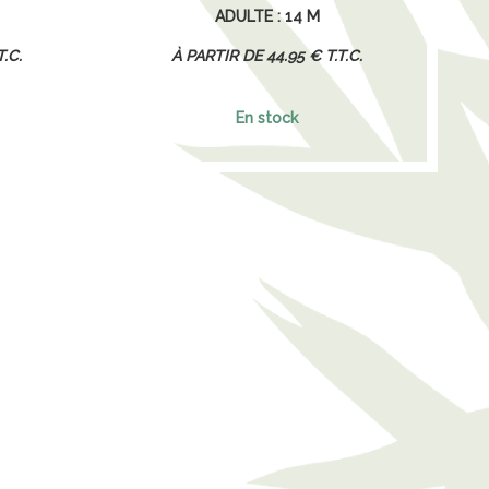
ADULTE : 14 M
T.C.
44
.95
€
T.T.C.
En stock