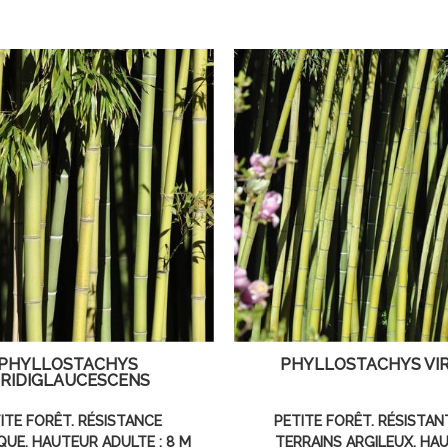
PHYLLOSTACHYS
PHYLLOSTACHYS VIR
IRIDIGLAUCESCENS
ITE FORÊT. RÉSISTANCE
PETITE FORÊT. RÉSISTAN
QUE. HAUTEUR ADULTE : 8 M
TERRAINS ARGILEUX. HA