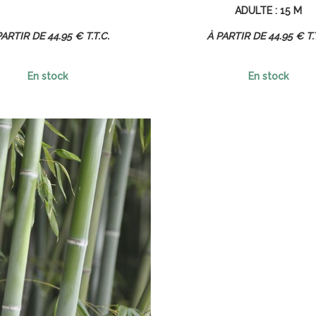
ADULTE : 15 M
44
.95
€
T.T.C.
44
.95
€
T.
En stock
En stock