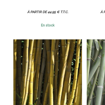
44
.95
€
T.T.C.
En stock