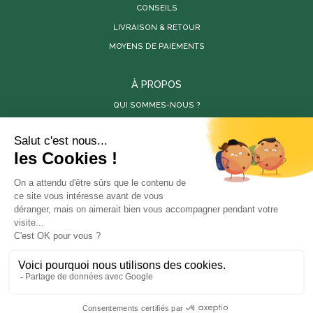
CONSEILS
LIVRAISON & RETOUR
MOYENS DE PAIEMENTS
À PROPOS
QUI SOMMES-NOUS ?
PARUTIONS DE PRESSE
RÉALISATIONS
VIDÉOS
SITES PARTENAIRES
LES PÉPINIÈRES DE LA BAMBOUSERAIE
LA BAMBOUSERAIE
STORE-FACTORY
En poursuivant votre navigation sur ce site, vous
ANOVA BOIS
acceptez l'utilisation de cookies à des fins statistiques
et commerciales.