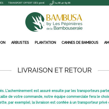
RÉS
TRANSPORT OFFERT DÈS 500€
04 66 40 69 66
PON
ARBUSTES
PLANTATION
CANNES DE BAMBOUS
AM
LIVRAISON ET RETOUR
riés. L'acheminement est assuré ensuite par les transporteurs part
taille de votre commande, notre équipe commerciale fera le choix 
tte, par exemple), la livraison est confiée à un transporteur pri