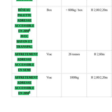
RÉSEAU
Box
< 600kg / box
H 2,00/2,20m
PALETTE
ADRESSE
ACCESSIBLE
3
EN 20M
AVEC
HAYON ET
TRANSPAL
AFFRETEMENT
Vrac
26 tonnes
H 2,60m
ADRESSE
ACCESSIBLE
EN SEMI
AFFRETEMENT
Vrac
1000kg
H 2,00/2,20m
ADRESSE
ACCESSIBLE
3
EN 20M