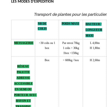
LES MODES D'EXPÉDITION
Transport de plantes pour les particulier
NB DE
POIDS MAXI
HAUTEUR /
COLIS
LONGUEUR
MAXI
MESSAGERIE
<30 colis ou 1
Par envoi 70kg
L 4,00m
box
1 colis > 30kg
H 1,80m
1box <150kg
Box
< 600kg / box
H 2,60m
RÉSEAU
PALETTE
ADRESSE
ACCESSIBLE
EN SEMI OU
PORTEUR
AVEC
HAYON ET
TRANSPAL