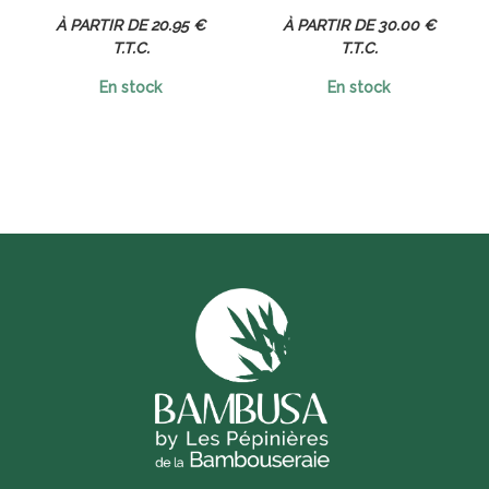
20
.95
€
30
.00
€
T.T.C.
T.T.C.
En stock
En stock