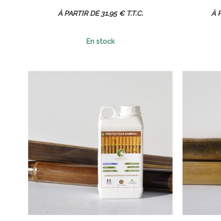
31
.95
€
T.T.C.
En stock