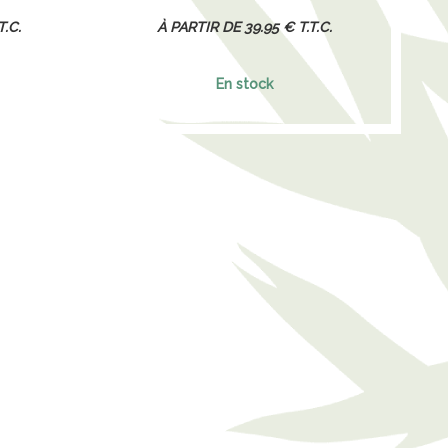
T.C.
39
.95
€
T.T.C.
En stock