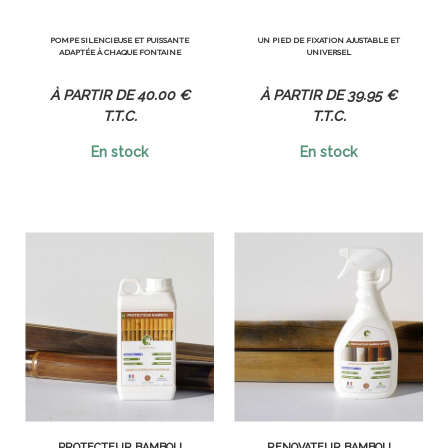
POMPE SILENCIEUSE ET PUISSANTE
UN PIED DE FIXATION AJUSTABLE ET
ADAPTÉE À CHAQUE FONTAINE
UNIVERSEL
40
.00
€
39
.95
€
T.T.C.
T.T.C.
En stock
En stock
PROTECTEUR BAMBOU
RÉNOVATEUR BAMBOU