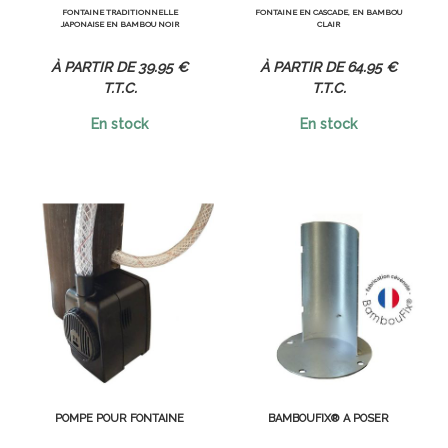
FONTAINE TRADITIONNELLE
FONTAINE EN CASCADE, EN BAMBOU
JAPONAISE EN BAMBOU NOIR
CLAIR
39
.95
€
64
.95
€
T.T.C.
T.T.C.
En stock
En stock
POMPE POUR FONTAINE
BAMBOUFIX® À POSER