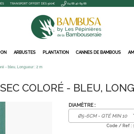
RÉS
TRANSPORT OFFERT DÈS 500€
04 66 40 69 66
PON
ARBUSTES
PLANTATION
CANNES DE BAMBOUS
AM
ré - bleu, Longueur : 2 m
EC COLORÉ - BLEU, LONG
DIAMÈTRE :