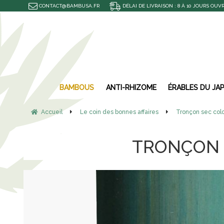
CONTACT@BAMBUSA.FR
DÉLAI DE LIVRAISON : 8 À 10 JOURS OUV
BAMBOUS
ANTI-RHIZOME
ÉRABLES DU JA
Accueil
Le coin des bonnes affaires
Tronçon sec colo
TRONÇON S