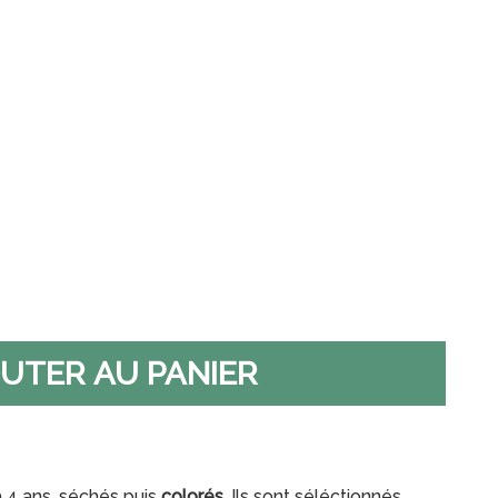
à 4 ans, séchés puis
colorés
. Ils sont séléctionnés