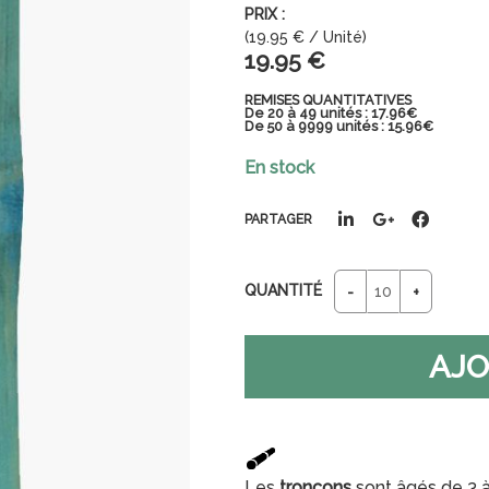
(
19.95
€
/ Unité)
19
.95
€
REMISES QUANTITATIVES
De 20 à 49 unités : 17.96€
De 50 à 9999 unités : 15.96€
En stock
PARTAGER
QUANTITÉ
Les
troncons
sont âgés de 3 