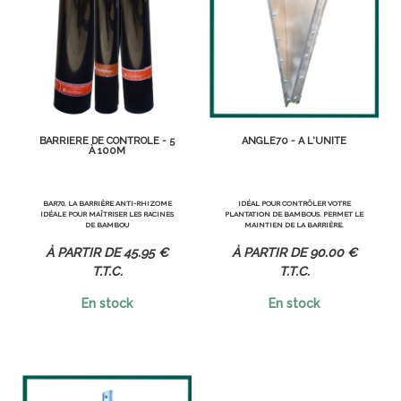
BARRIÈRE DE CONTRÔLE - 5
ANGLE70 - À L'UNITÉ
À 100M
BAR70, LA BARRIÈRE ANTI-RHIZOME
IDÉAL POUR CONTRÔLER VOTRE
IDÉALE POUR MAÎTRISER LES RACINES
PLANTATION DE BAMBOUS. PERMET LE
DE BAMBOU
MAINTIEN DE LA BARRIÈRE.
45
.95
€
90
.00
€
T.T.C.
T.T.C.
En stock
En stock