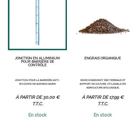
JONCTION EN ALUMINIUM
ENGRAIS ORGANIQUE
POUR BARRIÈRE DE
CONTRÔLE
JONCTION POUR LA BARRIÈRE ANTI-
ENRICHISSEMENT DES TERREAUX ET
RHIZOME DE BAMBOU BAR70
SUPPORT DE CULTURE, UTILISABLE EN
AGRICULTURE BIOLOGIQUE.
30
.00
€
17
.99
€
T.T.C.
T.T.C.
En stock
En stock