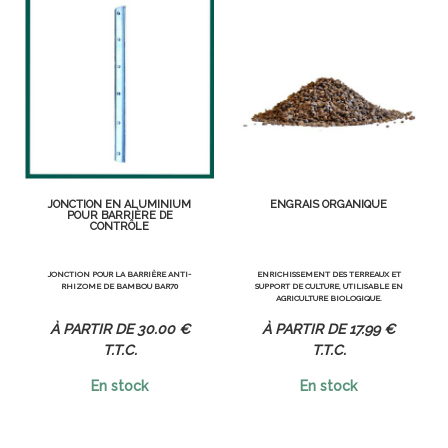
JONCTION EN ALUMINIUM
ENGRAIS ORGANIQUE
POUR BARRIÈRE DE
CONTRÔLE
JONCTION POUR LA BARRIÈRE ANTI-
ENRICHISSEMENT DES TERREAUX ET
RHIZOME DE BAMBOU BAR70
SUPPORT DE CULTURE, UTILISABLE EN
AGRICULTURE BIOLOGIQUE.
30
.00
€
17
.99
€
T.T.C.
T.T.C.
En stock
En stock