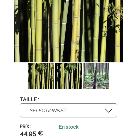
TAILLE :
En stock
44
.95
€