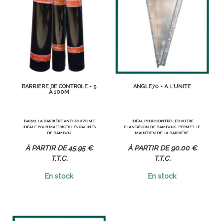
BARRIÈRE DE CONTRÔLE - 5
ANGLE70 - À L'UNITÉ
À 100M
BAR70, LA BARRIÈRE ANTI-RHIZOME
IDÉAL POUR CONTRÔLER VOTRE
IDÉALE POUR MAÎTRISER LES RACINES
PLANTATION DE BAMBOUS. PERMET LE
DE BAMBOU
MAINTIEN DE LA BARRIÈRE.
45
.95
€
90
.00
€
T.T.C.
T.T.C.
En stock
En stock