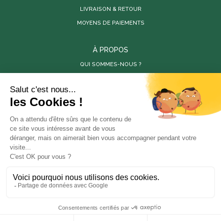
LIVRAISON & RETOUR
MOYENS DE PAIEMENTS
À PROPOS
QUI SOMMES-NOUS ?
PARUTIONS DE PRESSE
RÉALISATIONS
VIDÉOS
SITES PARTENAIRES
LES PÉPINIÈRES DE LA BAMBOUSERAIE
LA BAMBOUSERAIE
STORE-FACTORY
En poursuivant votre navigation sur ce site, vous
ANOVA BOIS
acceptez l'utilisation de cookies à des fins statistiques
et commerciales.
OK
PROPRIÉTÉ INTELLECTUELLE
CONDITIONS GÉNÉRALES DE VENTE
MENTIONS LÉGALES
CONFIDENTIALITÉ
DISCLAIMER