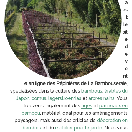
a
es
t
le
sit
e
d
e
v
e
nt
e en ligne des Pépinières de La Bambouseraie,
spécialisées dans la culture des
bambous
,
érables du
Japon
,
cornus
,
lagerstroemias
et
arbres nains
.
Vous
trouverez également des
tiges
et
panneaux en
bambou
, matériel idéal pour les aménagements
paysagers, mais aussi des articles de
décoration en
bambou
et du
mobilier pour le jardin
. Nous vous