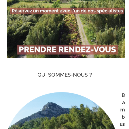
QUI SOMMES-NOUS ?
B
a
m
b
us