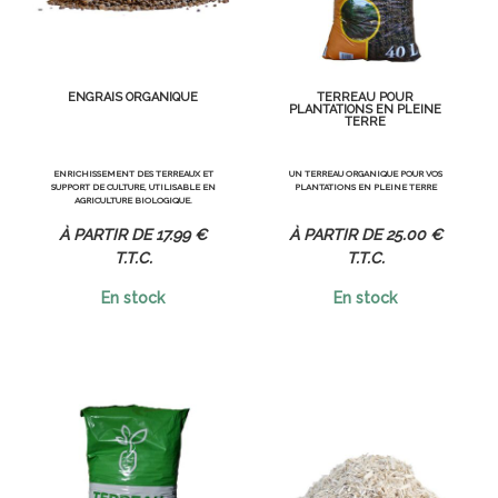
ENGRAIS ORGANIQUE
TERREAU POUR
PLANTATIONS EN PLEINE
TERRE
ENRICHISSEMENT DES TERREAUX ET
UN TERREAU ORGANIQUE POUR VOS
SUPPORT DE CULTURE, UTILISABLE EN
PLANTATIONS EN PLEINE TERRE
AGRICULTURE BIOLOGIQUE.
17
.99
€
25
.00
€
T.T.C.
T.T.C.
En stock
En stock