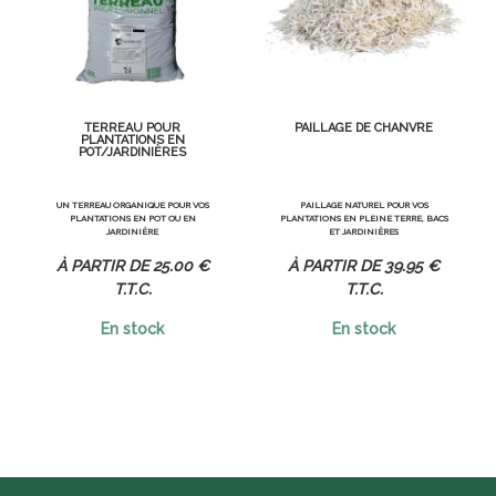
TERREAU POUR
PAILLAGE DE CHANVRE
PLANTATIONS EN
POT/JARDINIÈRES
UN TERREAU ORGANIQUE POUR VOS
PAILLAGE NATUREL POUR VOS
PLANTATIONS EN POT OU EN
PLANTATIONS EN PLEINE TERRE, BACS
JARDINIÈRE
ET JARDINIÈRES
25
.00
€
39
.95
€
T.T.C.
T.T.C.
En stock
En stock