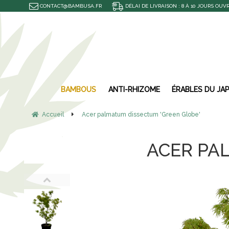
CONTACT@BAMBUSA.FR
DÉLAI DE LIVRAISON : 8 À 10 JOURS OUV
BAMBOUS
ANTI-RHIZOME
ÉRABLES DU JA
Accueil
Acer palmatum dissectum 'Green Globe'
ACER PA