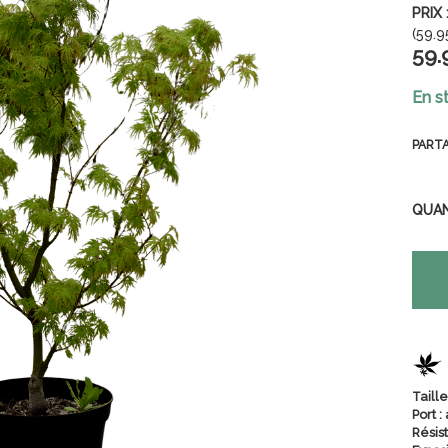
(
59.9
59
.
En s
PART
QUA
Taille
Port :
Résist