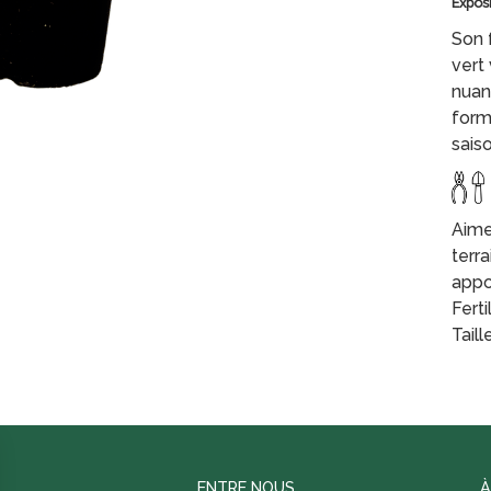
Expos
Son 
vert 
nuan
form
saiso
Aime 
terra
appo
Ferti
Taill
ENTRE NOUS
À