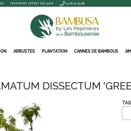
RÉS
TRANSPORT OFFERT DÈS 500€
04 66 40 69 66
PON
ARBUSTES
PLANTATION
CANNES DE BAMBOUS
AM
LMATUM DISSECTUM 'GREE
TAIL