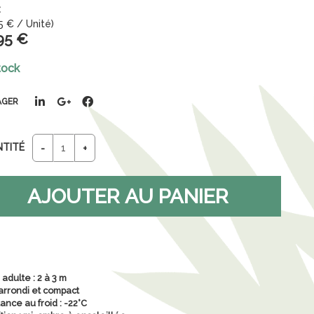
5
€
/ Unité)
95
€
tock
AGER
NTITÉ
 adulte : 2 à 3 m
 arrondi et compact
ance au froid : -22°C