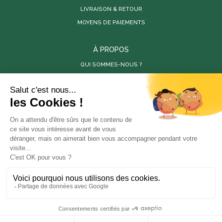
LIVRAISON & RETOUR
MOYENS DE PAIEMENTS
À PROPOS
QUI SOMMES-NOUS ?
PARUTIONS DE PRESSE
RÉALISATIONS
VIDÉOS
SITES PARTENAIRES
LES PÉPINIÈRES DE LA BAMBOUSERAIE
LA BAMBOUSERAIE
STORE-FACTORY
En poursuivant votre navigation sur ce site, vous
ANOVA BOIS
acceptez l'utilisation de cookies à des fins statistiques
et commerciales.
OK
PROPRIÉTÉ INTELLECTUELLE
CONDITIONS GÉNÉRALES DE VENTE
MENTIONS LÉGALES
CONFIDENTIALITÉ
DISCLAIMER