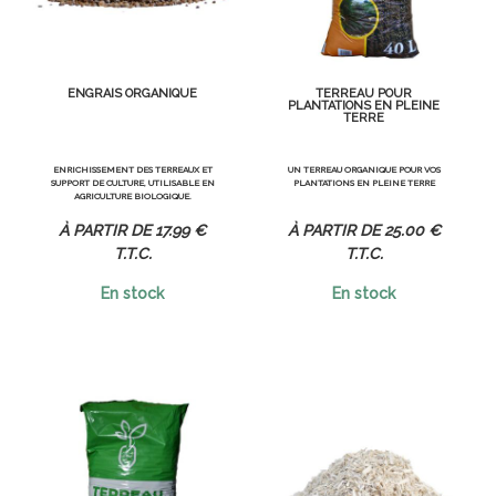
ENGRAIS ORGANIQUE
TERREAU POUR
PLANTATIONS EN PLEINE
TERRE
ENRICHISSEMENT DES TERREAUX ET
UN TERREAU ORGANIQUE POUR VOS
SUPPORT DE CULTURE, UTILISABLE EN
PLANTATIONS EN PLEINE TERRE
AGRICULTURE BIOLOGIQUE.
17
.99
€
25
.00
€
T.T.C.
T.T.C.
En stock
En stock