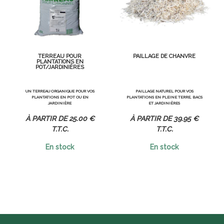
TERREAU POUR
PAILLAGE DE CHANVRE
PLANTATIONS EN
POT/JARDINIÈRES
UN TERREAU ORGANIQUE POUR VOS
PAILLAGE NATUREL POUR VOS
PLANTATIONS EN POT OU EN
PLANTATIONS EN PLEINE TERRE, BACS
JARDINIÈRE
ET JARDINIÈRES
25
.00
€
39
.95
€
T.T.C.
T.T.C.
En stock
En stock