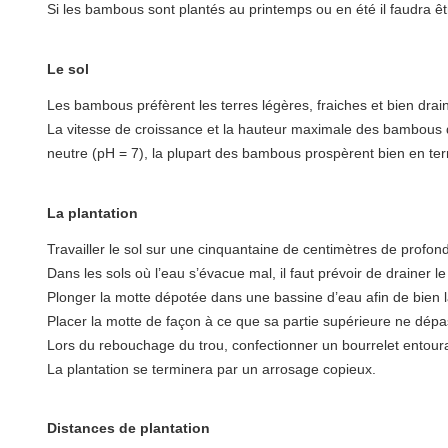
Si les bambous sont plantés au printemps ou en été il faudra êtr
Le sol
Les bambous préfèrent les terres légères, fraiches et bien drai
La vitesse de croissance et la hauteur maximale des bambous dé
neutre (pH = 7), la plupart des bambous prospèrent bien en terra
La plantation
Travailler le sol sur une cinquantaine de centimètres de profo
Dans les sols où l’eau s’évacue mal, il faut prévoir de drainer 
Plonger la motte dépotée dans une bassine d’eau afin de bien 
Placer la motte de façon à ce que sa partie supérieure ne dépass
Lors du rebouchage du trou, confectionner un bourrelet entouran
La plantation se terminera par un arrosage copieux.
Distances de plantation