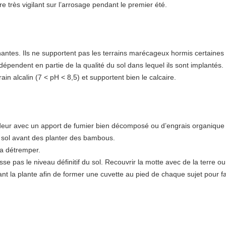
e très vigilant sur l’arrosage pendant le premier été.
nantes. Ils ne supportent pas les terrains marécageux hormis certaines 
pendent en partie de la qualité du sol dans lequel ils sont implantés.
in alcalin (7 < pH < 8,5) et supportent bien le calcaire.
ndeur avec un apport de fumier bien décomposé ou d’engrais organique s
le sol avant des planter des bambous.
la détremper.
e pas le niveau définitif du sol. Recouvrir la motte avec de la terre ou
t la plante afin de former une cuvette au pied de chaque sujet pour faci