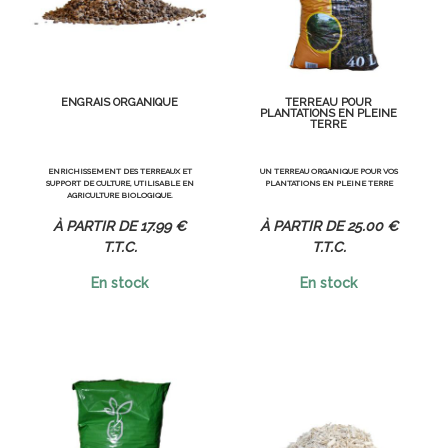
ENGRAIS ORGANIQUE
TERREAU POUR
PLANTATIONS EN PLEINE
TERRE
ENRICHISSEMENT DES TERREAUX ET
UN TERREAU ORGANIQUE POUR VOS
SUPPORT DE CULTURE, UTILISABLE EN
PLANTATIONS EN PLEINE TERRE
AGRICULTURE BIOLOGIQUE.
17
.99
€
25
.00
€
T.T.C.
T.T.C.
En stock
En stock