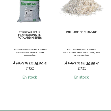
TERREAU POUR
PAILLAGE DE CHANVRE
PLANTATIONS EN
POT/JARDINIÈRES
UN TERREAU ORGANIQUE POUR VOS
PAILLAGE NATUREL POUR VOS
PLANTATIONS EN POT OU EN
PLANTATIONS EN PLEINE TERRE, BACS
JARDINIÈRE
ET JARDINIÈRES
25
.00
€
39
.95
€
T.T.C.
T.T.C.
En stock
En stock