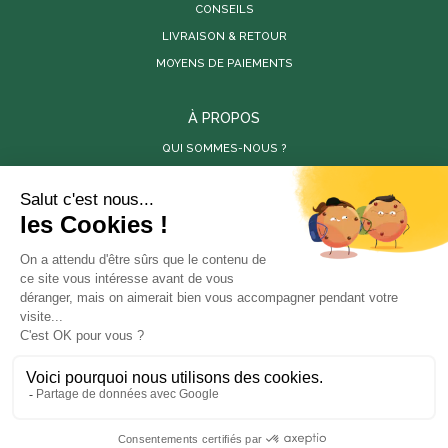
CONSEILS
LIVRAISON & RETOUR
MOYENS DE PAIEMENTS
À PROPOS
QUI SOMMES-NOUS ?
PARUTIONS DE PRESSE
RÉALISATIONS
VIDÉOS
SITES PARTENAIRES
LES PÉPINIÈRES DE LA BAMBOUSERAIE
LA BAMBOUSERAIE
STORE-FACTORY
En poursuivant votre navigation sur ce site, vous
ANOVA BOIS
acceptez l'utilisation de cookies à des fins statistiques
et commerciales.