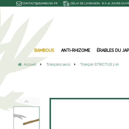
CONTACT@BAMBUSA.FR
DÉLAI DE LIVRAISON : 8 À 10 JOURS OUV
BAMBOUS
ANTI-RHIZOME
ÉRABLES DU JA
Accueil
Tronçons secs
Tronçon STRICTUS 1 m