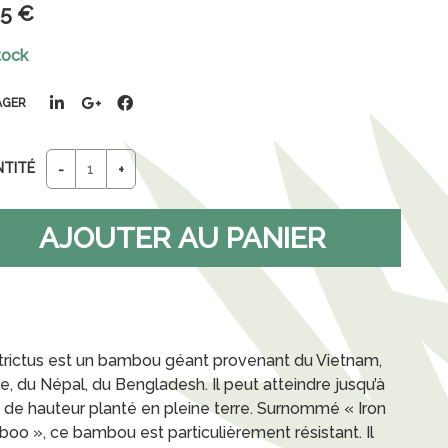
45
€
tock
AGER
NTITÉ
trictus est un bambou géant provenant du Vietnam,
e, du Népal, du Bengladesh. Il peut atteindre jusqu’à
 de hauteur planté en pleine terre. Surnommé « Iron
oo », ce bambou est particulièrement résistant. Il