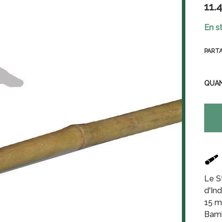
11
.
En s
PART
QUA
Le S
d'Ind
15 m
Bamb