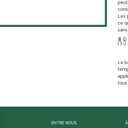
peut
cons
Les 
ce q
sans 
Le b
temp
appl
tous
ENTRE NOUS
À