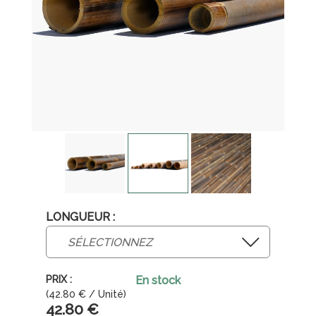
LONGUEUR :
En stock
(
42.80
€
/ Unité)
42
.80
€