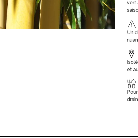
vert
sais
Un d
nuan
Isol
et au
Pour 
drain