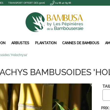
RÉS
TRANSPORT OFFERT DÈS 500€
04 66 40 69 66
PON
ARBUSTES
PLANTATION
CANNES DE BAMBOUS
AM
ides 'Holochrysa'
ACHYS BAMBUSOIDES 'HO
TAIL