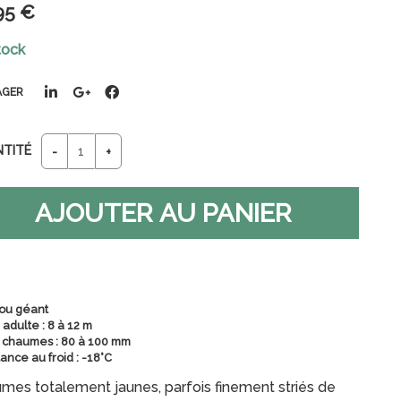
95
€
tock
AGER
NTITÉ
ou géant
 adulte : 8 à 12 m
 chaumes : 80 à 100 mm
ance au froid : -18°C
mes totalement jaunes, parfois finement striés de