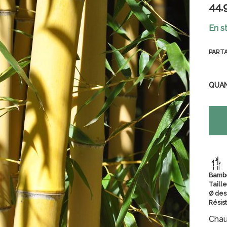
44
.
En s
PART
QUA
Bamb
Taille
Ø des
Résist
Chau