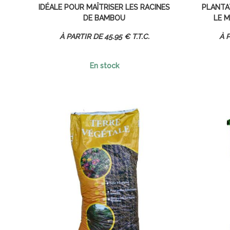
IDÉALE POUR MAÎTRISER LES RACINES
PLANTA
DE BAMBOU
LE M
45
.95
€
T.T.C.
En stock