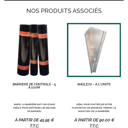
NOS PRODUITS ASSOCIÉS
BARRIÈRE DE CONTRÔLE - 5
ANGLE70 - À L'UNITÉ
À 100M
BAR70, LA BARRIÈRE ANTI-RHIZOME
IDÉAL POUR CONTRÔLER VOTRE
IDÉALE POUR MAÎTRISER LES RACINES
PLANTATION DE BAMBOUS. PERMET LE
DE BAMBOU
MAINTIEN DE LA BARRIÈRE.
45
.95
€
90
.00
€
T.T.C.
T.T.C.