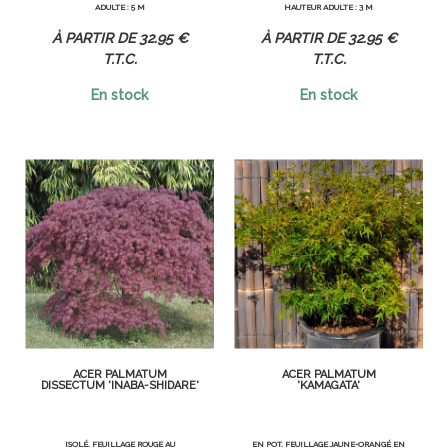
ADULTE : 5 M
HAUTEUR ADULTE : 3 M
32
.95
€
32
.95
€
T.T.C.
T.T.C.
En stock
En stock
ACER PALMATUM
ACER PALMATUM
DISSECTUM 'INABA-SHIDARE'
'KAMAGATA'
ISOLÉ. FEUILLAGE ROUGE AU
EN POT. FEUILLAGE JAUNE-ORANGÉ EN