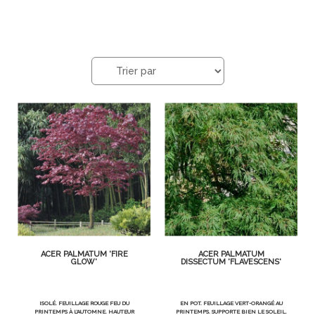
ACER PALMATUM 'FIRE
ACER PALMATUM
GLOW'
DISSECTUM 'FLAVESCENS'
ISOLÉ. FEUILLAGE ROUGE FEU DU
EN POT. FEUILLAGE VERT-ORANGÉ AU
PRINTEMPS À L'AUTOMNE. HAUTEUR
PRINTEMPS. SUPPORTE BIEN LE SOLEIL.