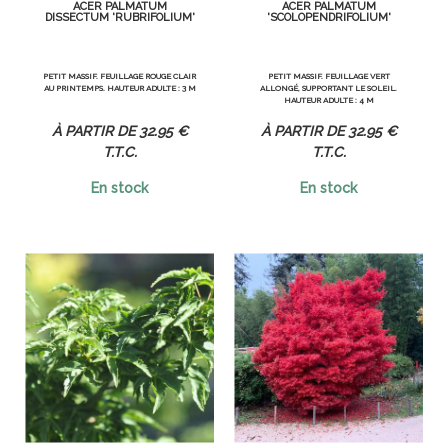
ACER PALMATUM
ACER PALMATUM
DISSECTUM 'RUBRIFOLIUM'
'SCOLOPENDRIFOLIUM'
PETIT MASSIF. FEUILLAGE ROUGE CLAIR
PETIT MASSIF. FEUILLAGE VERT
AU PRINTEMPS. HAUTEUR ADULTE : 3 M
ALLONGÉ, SUPPORTANT LE SOLEIL.
HAUTEUR ADULTE : 4 M
32
.95
€
32
.95
€
T.T.C.
T.T.C.
En stock
En stock