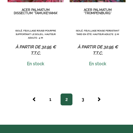
ACER PALMATUM
ACER PALMATUM
DISSECTUM 'TAMUKEYAMA'
'TROMPENBURG'
ISOLÉ. FEUILLAGE ROUGE-POURPRE
ISOLÉ. FEUILLAGE ROUGE PERSISTANT
SUPPORTANT LE SOLEIL. HAUTEUR
TARD EN ÉTÉ. HAUTEUR ADULTE : 5 M
ADULTE : 4 M
32
.95
€
32
.95
€
T.T.C.
T.T.C.
En stock
En stock
1
2
3
PRÉC
SUIVA
ÉDEN
NT