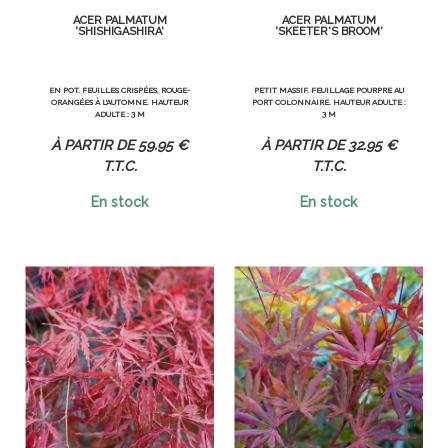
ACER PALMATUM
ACER PALMATUM
'SHISHIGASHIRA'
'SKEETER'S BROOM'
EN POT. FEUILLES CRISPÉES, ROUGE-
PETIT MASSIF. FEUILLAGE POURPRE AU
ORANGÉES À L'AUTOMNE. HAUTEUR
PORT COLONNAIRE. HAUTEUR ADULTE :
ADULTE : 3 M
3 M
59
.95
€
32
.95
€
T.T.C.
T.T.C.
En stock
En stock