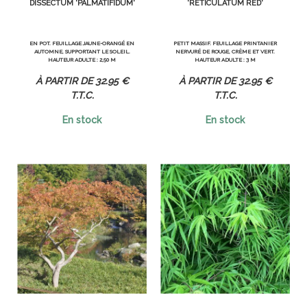
DISSECTUM 'PALMATIFIDUM'
'RETICULATUM RED'
EN POT. FEUILLAGE JAUNE-ORANGÉ EN
PETIT MASSIF. FEUILLAGE PRINTANIER
AUTOMNE, SUPPORTANT LE SOLEIL.
NERVURÉ DE ROUGE, CRÈME ET VERT.
HAUTEUR ADULTE : 2,50 M
HAUTEUR ADULTE : 3 M
32
.95
€
32
.95
€
T.T.C.
T.T.C.
En stock
En stock