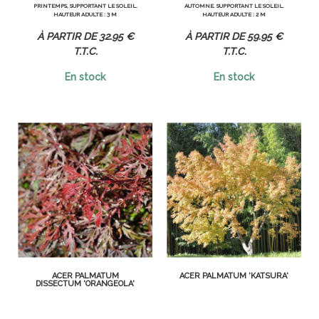
PRINTEMPS, SUPPORTANT LE SOLEIL.
AUTOMNE. SUPPORTANT LE SOLEIL.
HAUTEUR ADULTE : 3 M
HAUTEUR ADULTE : 2 M
32
.95
€
59
.95
€
T.T.C.
T.T.C.
En stock
En stock
ACER PALMATUM
ACER PALMATUM 'KATSURA'
DISSECTUM 'ORANGEOLA'