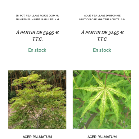
EN POT. FEUILLAGE ROUGE DOUX AU
ISOLÉ. FEUILLAGE D'AUTOMNE
PRINTEMPS. HAUTEUR ADULTE : 1 M
MULTICOLORE. HAUTEUR ADULTE : 6 M
59
.95
€
32
.95
€
T.T.C.
T.T.C.
En stock
En stock
ACER PALMATUM
ACER PALMATUM