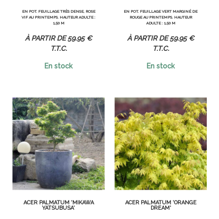
EN POT. FEUILLAGE TRÈS DENSE, ROSE
EN POT. FEUILLAGE VERT MARGINÉ DE
VIF AU PRINTEMPS. HAUTEUR ADULTE :
ROUGE AU PRINTEMPS. HAUTEUR
1,50 M
ADULTE : 1,50 M
59
.95
€
59
.95
€
T.T.C.
T.T.C.
En stock
En stock
ACER PALMATUM 'MIKAWA
ACER PALMATUM 'ORANGE
YATSUBUSA'
DREAM'