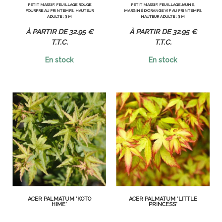
PETIT MASSIF. FEUILLAGE ROUGE
PETIT MASSIF. FEUILLAGE JAUNE,
POURPRE AU PRINTEMPS. HAUTEUR
MARGINÉ D'ORANGE VIF AU PRINTEMPS.
ADULTE : 3 M
HAUTEUR ADULTE : 3 M
32
.95
€
32
.95
€
T.T.C.
T.T.C.
En stock
En stock
ACER PALMATUM 'KOTO
ACER PALMATUM 'LITTLE
HIME'
PRINCESS'