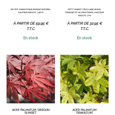
EN POT. MAGNIFIQUE BONSAÏ NATUREL.
PETIT MASSIF. FEUILLAGE JAUNE-
HAUTEUR ADULTE : 1,50 M
ORANGÉ VIF AU PRINTEMPS. HAUTEUR
ADULTE : 3 M
59
.95
€
32
.95
€
T.T.C.
T.T.C.
En stock
En stock
ACER PALMATUM 'OREGON
ACER PALMATUM
SUNSET'
'OSAKAZUKI'