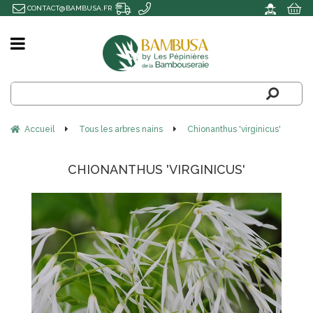
CONTACT@BAMBUSA.FR
Accueil
Tous les arbres nains
Chionanthus 'virginicus'
CHIONANTHUS 'VIRGINICUS'