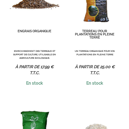
ENGRAIS ORGANIQUE
TERREAU POUR
PLANTATIONS EN PLEINE
TERRE
ENRICHISSEMENT DES TERREAUX ET
UN TERREAU ORGANIQUE POUR VOS
SUPPORT DE CULTURE, UTILISABLE EN
PLANTATIONS EN PLEINE TERRE
AGRICULTURE BIOLOGIQUE.
17
.99
€
25
.00
€
T.T.C.
T.T.C.
En stock
En stock