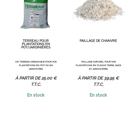
TERREAU POUR
PAILLAGE DE CHANVRE
PLANTATIONS EN
POT/JARDINIÈRES
UN TERREAU ORGANIQUE POUR VOS
PAILLAGE NATUREL POUR VOS
PLANTATIONS EN POT OU EN
PLANTATIONS EN PLEINE TERRE, BACS
JARDINIÈRE
ET JARDINIÈRES
25
.00
€
39
.95
€
T.T.C.
T.T.C.
En stock
En stock