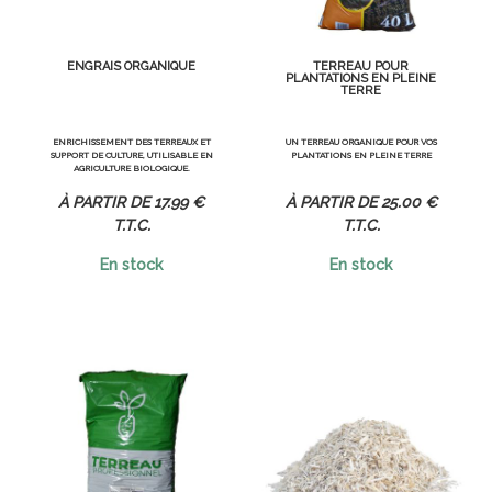
ENGRAIS ORGANIQUE
TERREAU POUR
PLANTATIONS EN PLEINE
TERRE
ENRICHISSEMENT DES TERREAUX ET
UN TERREAU ORGANIQUE POUR VOS
SUPPORT DE CULTURE, UTILISABLE EN
PLANTATIONS EN PLEINE TERRE
AGRICULTURE BIOLOGIQUE.
17
.99
€
25
.00
€
T.T.C.
T.T.C.
En stock
En stock