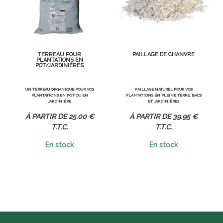
TERREAU POUR
PAILLAGE DE CHANVRE
PLANTATIONS EN
POT/JARDINIÈRES
UN TERREAU ORGANIQUE POUR VOS
PAILLAGE NATUREL POUR VOS
PLANTATIONS EN POT OU EN
PLANTATIONS EN PLEINE TERRE, BACS
JARDINIÈRE
ET JARDINIÈRES
25
.00
€
39
.95
€
T.T.C.
T.T.C.
En stock
En stock