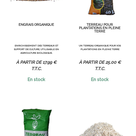
ENGRAIS ORGANIQUE
TERREAU POUR
PLANTATIONS EN PLEINE
TERRE
ENRICHISSEMENT DES TERREAUX ET
UN TERREAU ORGANIQUE POUR VOS
SUPPORT DE CULTURE, UTILISABLE EN
PLANTATIONS EN PLEINE TERRE
AGRICULTURE BIOLOGIQUE.
17
.99
€
25
.00
€
T.T.C.
T.T.C.
En stock
En stock