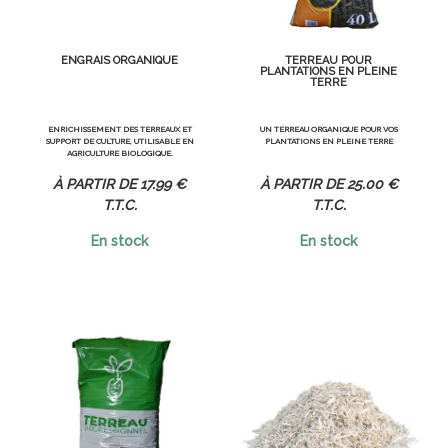
ENGRAIS ORGANIQUE
TERREAU POUR
PLANTATIONS EN PLEINE
TERRE
ENRICHISSEMENT DES TERREAUX ET
UN TERREAU ORGANIQUE POUR VOS
SUPPORT DE CULTURE, UTILISABLE EN
PLANTATIONS EN PLEINE TERRE
AGRICULTURE BIOLOGIQUE.
17
.99
€
25
.00
€
T.T.C.
T.T.C.
En stock
En stock